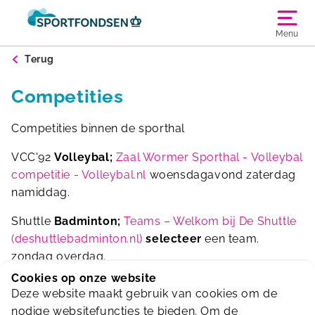
Menu
Terug
Competities
Competities binnen de sporthal
VCC'92
Volleybal;
Zaal Wormer Sporthal - Volleybal
competitie - Volleybal.nl
woensdagavond zaterdag
namiddag.
Shuttle
Badminton;
Teams – Welkom bij De Shuttle
(deshuttlebadminton.nl)
selecteer
een team.
zondag overdag.
Cookies op onze website
KNVB Futsal
Zaalvoetbal
Deze website maakt gebruik van cookies om de
nodige websitefuncties te bieden. Om de
Tennis
competitie Sporthal Wormer