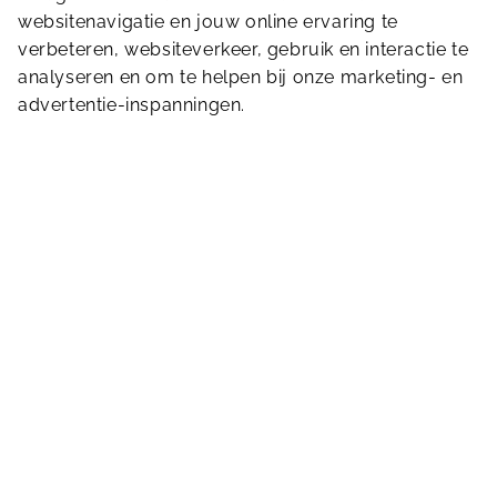
websitenavigatie en jouw online ervaring te
sporthalwormer@sportfondsen.nl
mail voor meer
verbeteren, websiteverkeer, gebruik en interactie te
informatie, spelen op donderdagmiddag.
analyseren en om te helpen bij onze marketing- en
advertentie-inspanningen.
Spatterstraat 21
1531 DA
Wormer
075 642 1892
sporthalwormer@sportfondsen.nl