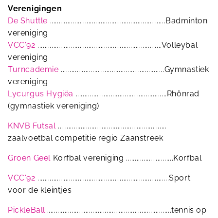
Verenigingen
De Shuttle
..................................................................Badminton
vereniging
VCC'92
.......................................................................Volleybal
vereniging
Turncademie
...........................................................Gymnastiek
vereniging
Lycurgus Hygiëa
....................................................Rhönrad
(gymnastiek vereniging)
KNVB Futsal
..............................................................
zaalvoetbal competitie regio Zaanstreek
Groen Geel
Korfbal vereniging ...........................Korfbal
VCC'92
...........................................................................Sport
voor de kleintjes
PickleBall
........................................................................tennis op