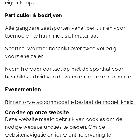
eigen tempo
Particulier & bedrijven
Alle gangbare zaalsporten vanaf per uur en voor
toernooien te huur, inclusief materiaal.
Sporthal Wormer beschikt over twee volledig
voorziene zalen.
Neem hiervoor contact op met de sporthal voor
beschikbaarheid van de zalen en actuele informatie.
Evenementen
Binnen onze accommodatie bestaat de mogelijkheid
om onder voorwaarden evenementen te
Cookies op onze website
organiseren zoals beurzen, presentaties, optredens
Deze website maakt gebruik van cookies om de
en festivals etc.
nodige websitefuncties te bieden. Om de
websitenavigatie en jouw online ervaring te
Neem voor voorwaarden en mogelijkheden contact