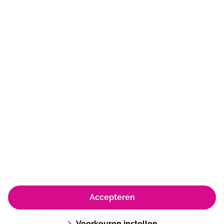
Spatterstraat 21
1531 DA
Wormer
075 642 1892
sporthalwormer@sportfondsen.nl
© Koninklijke Sportfondsen 2026
Accepteren
Huisregels & Algemene voorwaarden
Privacyverklaring & policy
Cookie policy
Voorkeuren instellen